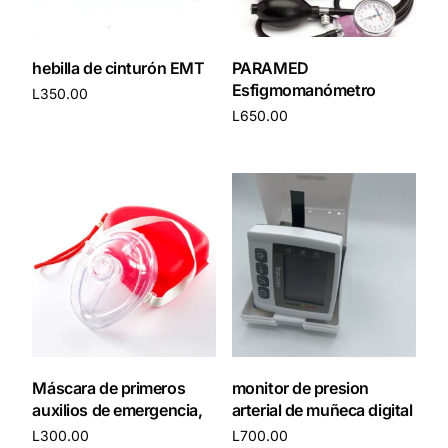
hebilla de cinturón EMT
PARAMED
Esfigmomanómetro
L
350.00
L
650.00
Añadir al carrito
Añadir al carrito
Máscara de primeros
monitor de presion
auxilios de emergencia,
arterial de muñeca digital
L
300.00
L
700.00