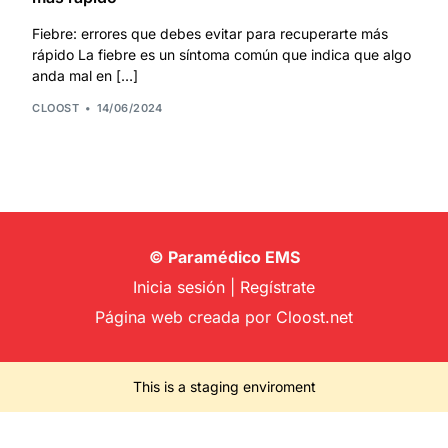
Fiebre: errores que debes evitar para recuperarte más
rápido La fiebre es un síntoma común que indica que algo
anda mal en […]
CLOOST
14/06/2024
© Paramédico EMS
Inicia sesión
|
Regístrate
Página web creada por
Cloost.net
This is a staging enviroment
Cotizar