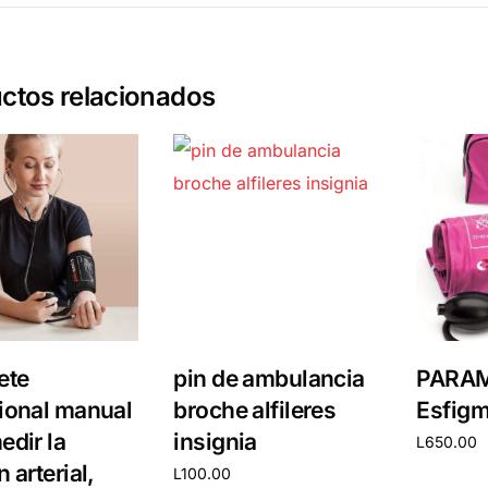
ctos relacionados
ete
pin de ambulancia
PARA
ional manual
broche alfileres
Esfig
edir la
insignia
L
650.00
 arterial,
L
100.00
Añadir al 