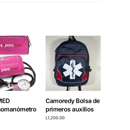
MED
Camoredy Bolsa de
momanómetro
primeros auxilios
L
1,200.00
carrito
Añadir al carrito