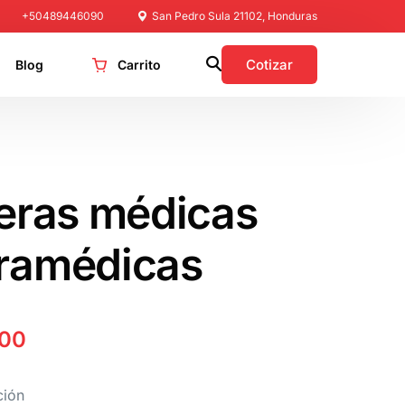
+50489446090
San Pedro Sula 21102, Honduras
Cotizar
Blog
Carrito
jeras médicas
ramédicas
.00
ción