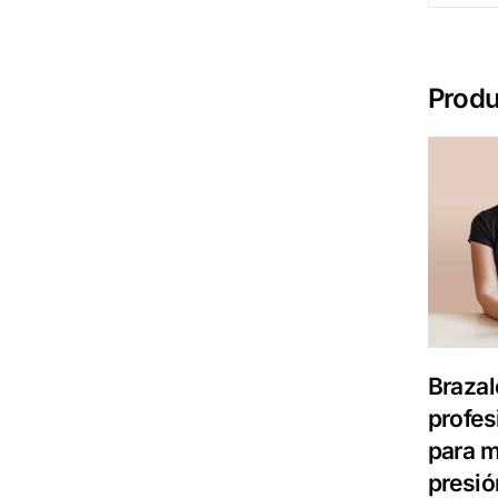
Produ
Brazal
profes
para m
presión