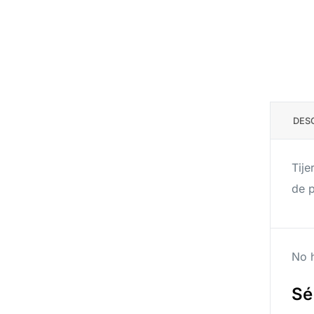
DES
Tije
de p
No h
Sé