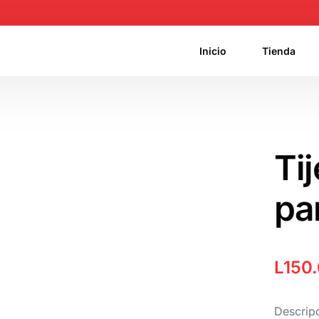
Inicio
Tienda
Ti
pa
L
150
Descrip