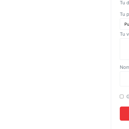
Tu d
Tu 
Tu 
No
G