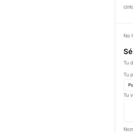
cint
No h
Sé
Tu d
Tu 
Tu 
No