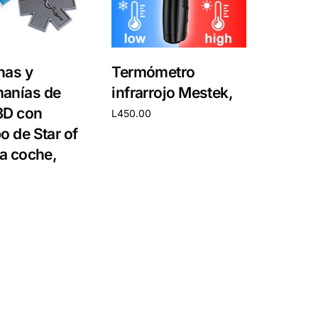
nas y
Termómetro
anías de
infrarrojo Mestek,
3D con
L
450.00
o de Star of
Añadir al carrito
ra coche,
carrito