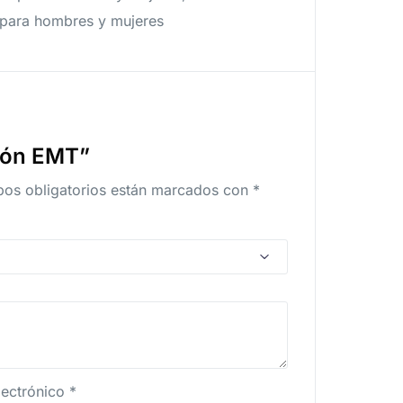
d para hombres y mujeres
urón EMT”
os obligatorios están marcados con
*
lectrónico
*