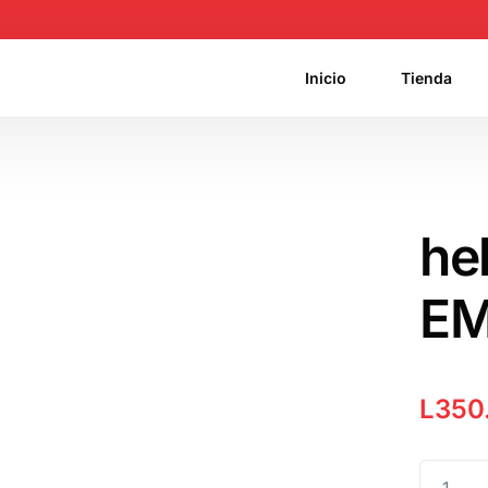
Inicio
Tienda
he
E
L
350