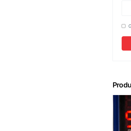
G
Produ