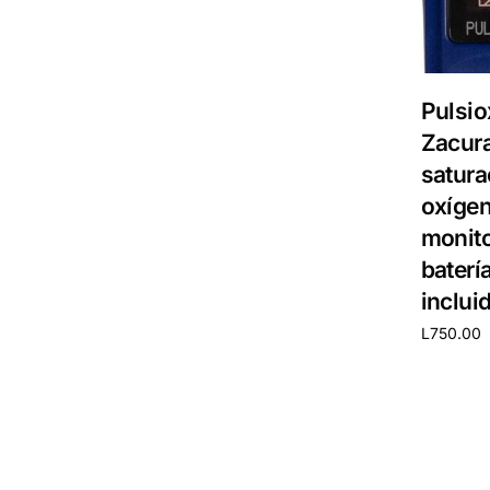
Pulsio
Zacur
satura
oxígen
monito
baterí
incluid
L
750.00
Añadir al 