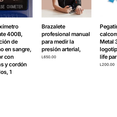
xímetro
Brazalete
Pegati
ate 400B,
profesional manual
calcom
ción de
para medir la
Metal 
o en sangre,
presión arterial,
logotip
r con
life pa
L
650.00
as y cordón
L
200.00
Añadir al carrito
os, 1
Añadir al 
carrito